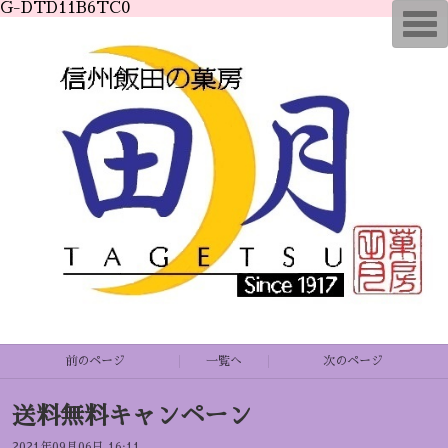
G-DTD11B6TC0
T
o
g
g
l
e
n
a
v
i
g
a
t
i
o
n
前のページ
一覧へ
次のページ
送料無料キャンペーン
2021年09月06日 16:11